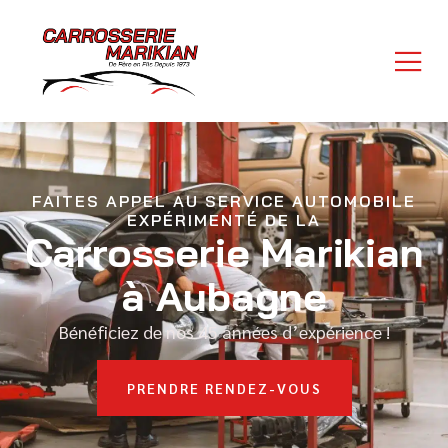
contenu
principal
FAITES APPEL AU SERVICE AUTOMOBILE
EXPÉRIMENTÉ DE LA
Carrosserie Marikian
à Aubagne
Bénéficiez de nos 45 années d’expérience !
PRENDRE RENDEZ-VOUS